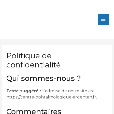
Aller
MAI
au
contenu
ME
Politique de
confidentialité
Qui sommes-nous ?
Texte suggéré :
L’adresse de notre site est :
https://centre-ophtalmologique-argentan.fr.
Commentaires